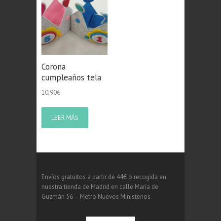
Corona
cumpleaños tela
10,90
€
LEER MÁS
Envíos gratuitos a partir de 44€ o recogida en
nuestra tienda de Madrid en calle María de
Guzmán 56 – Metro Nuevos Ministerios.