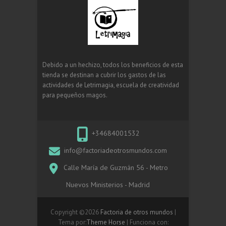
Debido a un hechizo, todos los beneficios de esta
tienda se destinan a cubrir los gastos de las
actividades de Letrimagia, escuela de creatividad
para pequeños magos.
+34684001532
info@factoriadeotrosmundos.com
Calle María de Guzmán 56 - Metro
Nuevos Ministerios - Madrid
Copyright ©2026
Factoria de otros mundos
|
Tema por:
Theme Horse
| Funciona con: