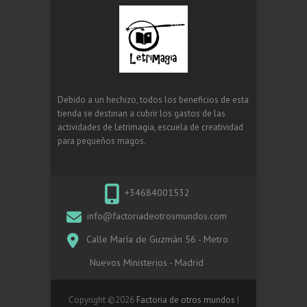
Debido a un hechizo, todos los beneficios de esta
tienda se destinan a cubrir los gastos de las
actividades de Letrimagia, escuela de creatividad
para pequeños magos.
+34684001532
info@factoriadeotrosmundos.com
Calle María de Guzmán 56 - Metro
Nuevos Ministerios - Madrid
Copyright ©2026
Factoria de otros mundos
|