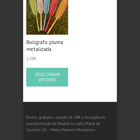
Bolígrafo pluma
metalizada
2,50
€
SELECCIONAR
OPCIONES
Envíos gratuitos a partir de 44€ o recogida en
nuestra tienda de Madrid en calle María de
Guzmán 56 – Metro Nuevos Ministerios.