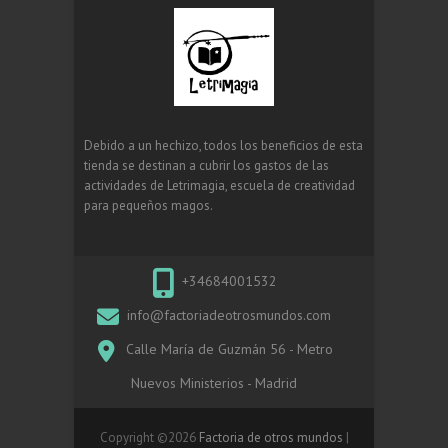
Debido a un hechizo, todos los beneficios de esta
tienda se destinan a cubrir los gastos de las
actividades de Letrimagia, escuela de creatividad
para pequeños magos.
+34684001532
info@factoriadeotrosmundos.com
Calle María de Guzmán 56 - Metro
Nuevos Ministerios - Madrid
Copyright ©2026
Factoria de otros mundos
|