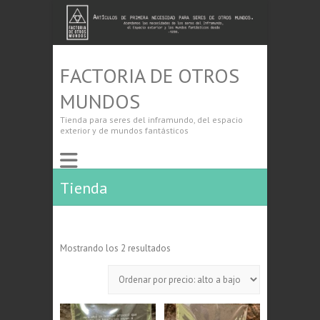
FACTORIA DE OTROS
MUNDOS
Tienda para seres del inframundo, del espacio
exterior y de mundos fantásticos
Tienda
Ordenado
Mostrando los 2 resultados
por
precio:
alto
a
bajo