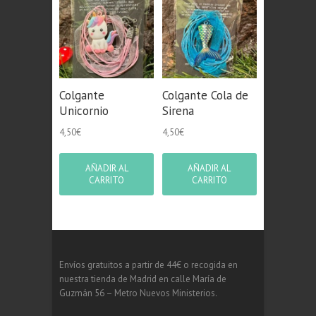
Colgante
Colgante Cola de
Unicornio
Sirena
4,50
€
4,50
€
AÑADIR AL
AÑADIR AL
CARRITO
CARRITO
Envíos gratuitos a partir de 44€ o recogida en
nuestra tienda de Madrid en calle María de
Guzmán 56 – Metro Nuevos Ministerios.