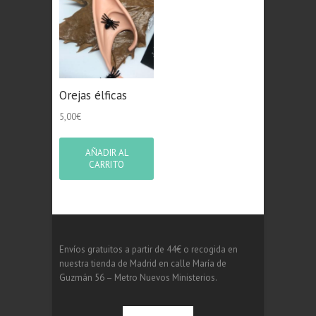
Orejas élficas
5,00
€
AÑADIR AL
CARRITO
Envíos gratuitos a partir de 44€ o recogida en
nuestra tienda de Madrid en calle María de
Guzmán 56 – Metro Nuevos Ministerios.