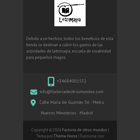
Debido a un hechizo, todos los beneficios de esta
tienda se destinan a cubrir los gastos de las
actividades de Letrimagia, escuela de creatividad
para pequeños magos.
+34684001532
info@factoriadeotrosmundos.com
Calle María de Guzmán 56 - Metro
Nuevos Ministerios - Madrid
Copyright ©2026
Factoria de otros mundos
|
Tema por:
Theme Horse
| Funciona con: