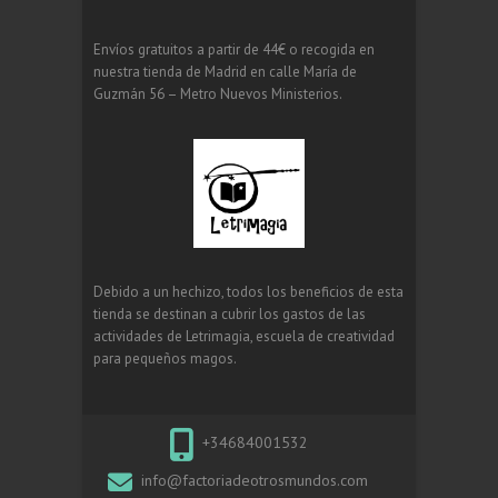
Envíos gratuitos a partir de 44€ o recogida en
nuestra tienda de Madrid en calle María de
Guzmán 56 – Metro Nuevos Ministerios.
Debido a un hechizo, todos los beneficios de esta
tienda se destinan a cubrir los gastos de las
actividades de Letrimagia, escuela de creatividad
para pequeños magos.
+34684001532
info@factoriadeotrosmundos.com