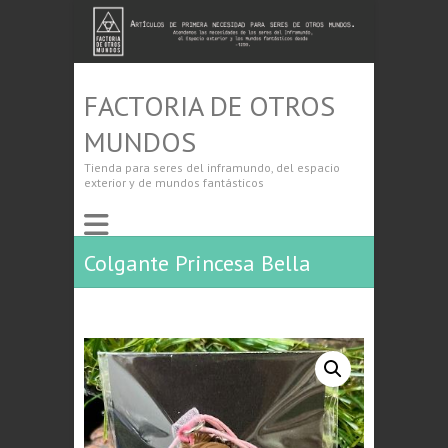
FACTORIA DE OTROS
MUNDOS
Tienda para seres del inframundo, del espacio
exterior y de mundos fantásticos
Colgante Princesa Bella