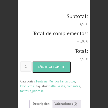
Subtotal:
4,50 €
Total de complementos:
+
0,00 €
Total:
4,50 €
Colgante
AÑADIR AL CARRITO
Princesa
Bella
cantidad
Categorías:
Fantasia
,
Mundos fantasticos
,
Productos
Etiquetas:
Bella
,
Bestia
,
colgantes
,
fantasia
,
princesa
Descripción
Valoraciones (0)