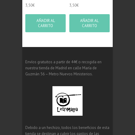
3,50
€
3,50
€
AÑADIR AL
AÑADIR AL
CARRITO
CARRITO
Envíos gratuitos a partir de 44€ o recogida en
nuestra tienda de Madrid en calle María de
Guzmán 56 – Metro Nuevos Ministerios.
Debido a un hechizo, todos los beneficios de esta
tienda se destinan a cubrir los gastos de las