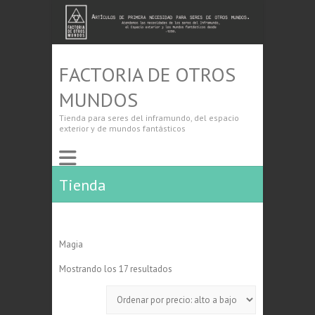
FACTORIA DE OTROS
MUNDOS
Tienda para seres del inframundo, del espacio
exterior y de mundos fantásticos
Tienda
Magia
Ordenado
Mostrando los 17 resultados
por
precio:
alto