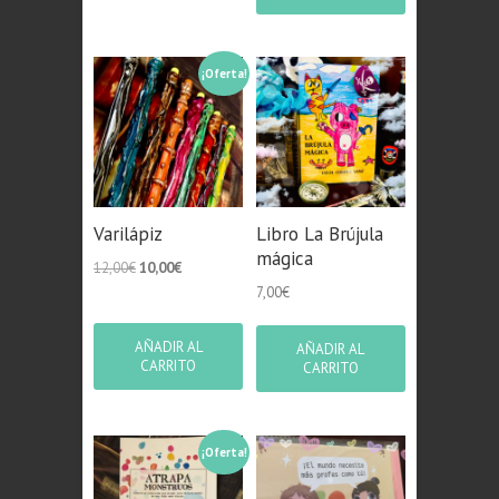
¡Oferta!
Varilápiz
Libro La Brújula
mágica
El
El
12,00
€
10,00
€
precio
precio
7,00
€
original
actual
era:
es:
AÑADIR AL
AÑADIR AL
12,00€.
10,00€.
CARRITO
CARRITO
¡Oferta!