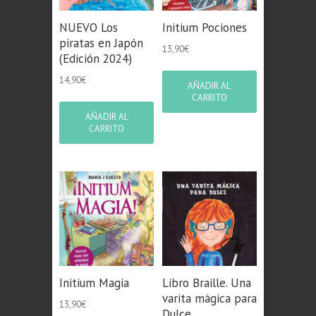
NUEVO Los
Initium Pociones
piratas en Japón
13,90
€
(Edición 2024)
14,90
€
AÑADIR AL
CARRITO
AÑADIR AL
CARRITO
Initium Magia
Libro Braille. Una
varita mágica para
13,90
€
Dulce