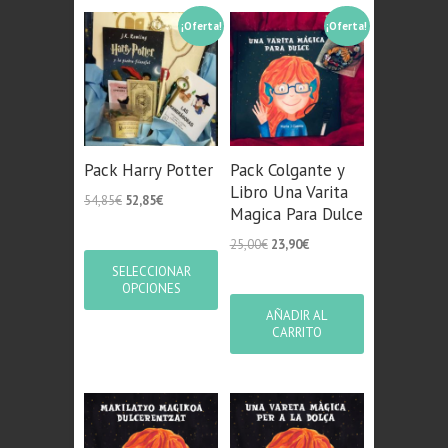
a
¡Oferta!
¡Oferta!
bajo
Pack Harry Potter
Pack Colgante y
Libro Una Varita
El
El
54,85
€
52,85
€
Magica Para Dulce
precio
precio
original
actual
El
El
25,00
€
23,90
€
era:
es:
precio
precio
SELECCIONAR
54,85€.
52,85€.
original
actual
OPCIONES
era:
es:
AÑADIR AL
25,00€.
23,90€.
CARRITO