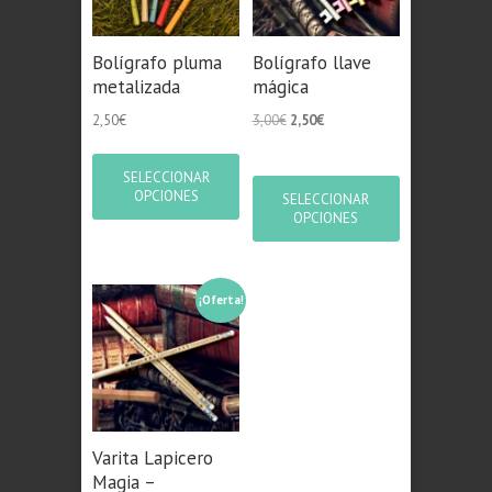
Bolígrafo pluma
Bolígrafo llave
metalizada
mágica
El
El
2,50
€
3,00
€
2,50
€
precio
precio
original
actual
SELECCIONAR
era:
es:
OPCIONES
SELECCIONAR
3,00€.
2,50€.
OPCIONES
¡Oferta!
Varita Lapicero
Magia –