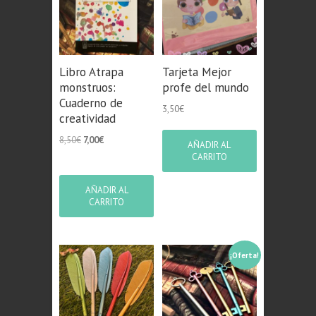
Libro Atrapa
Tarjeta Mejor
monstruos:
profe del mundo
Cuaderno de
3,50
€
creatividad
El
El
8,50
€
7,00
€
AÑADIR AL
precio
precio
CARRITO
original
actual
era:
es:
AÑADIR AL
8,50€.
7,00€.
CARRITO
¡Oferta!