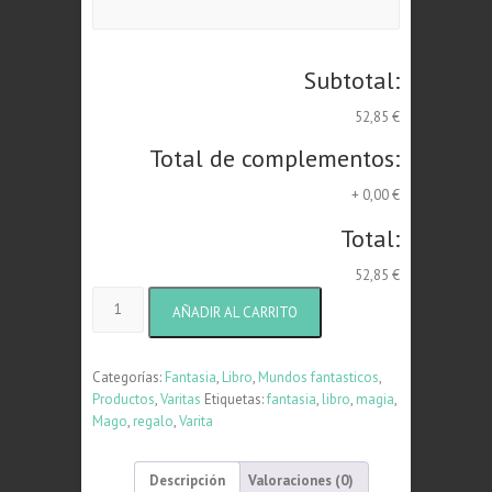
Subtotal:
52,85 €
Total de complementos:
+
0,00 €
Total:
52,85 €
Pack
AÑADIR AL CARRITO
Harry
Potter
cantidad
Categorías:
Fantasia
,
Libro
,
Mundos fantasticos
,
Productos
,
Varitas
Etiquetas:
fantasia
,
libro
,
magia
,
Mago
,
regalo
,
Varita
Descripción
Valoraciones (0)