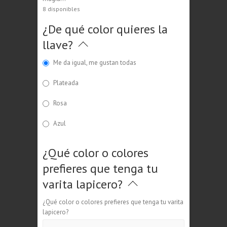
54,85€.
52,85€.
8 disponibles
¿De qué color quieres la
llave?
Me da igual, me gustan todas
Plateada
Rosa
Azul
¿Qué color o colores
prefieres que tenga tu
varita lapicero?
¿Qué color o colores prefieres que tenga tu varita
lapicero?